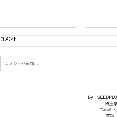
タイトルページをリニューア
コメント
ルしました。
（株）シードプラスのサイトリニ
コメントを追加…
ューアルに合わせて、当サイトの
タイトルページもリニューアルい
たしました。どうぞこれからもご
kinton
覧いただければ幸いです。
体験
By SEEDP
埼玉県
E-mail ：
電話 ：